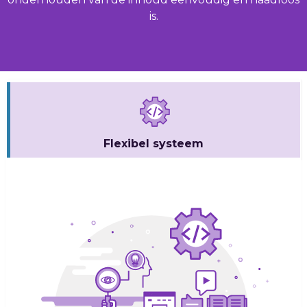
is.
Flexibel
systeem