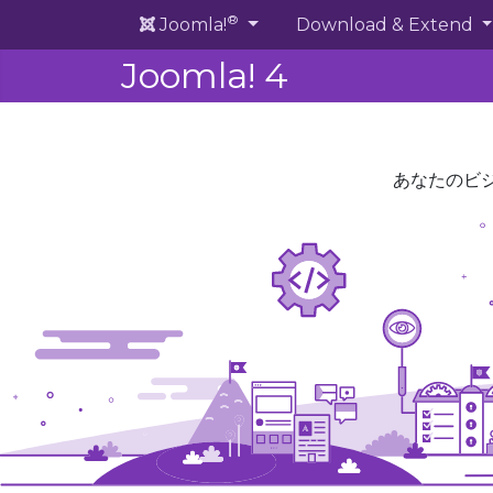
®
Joomla!
Download & Extend
Joomla! 4
あなたのビ