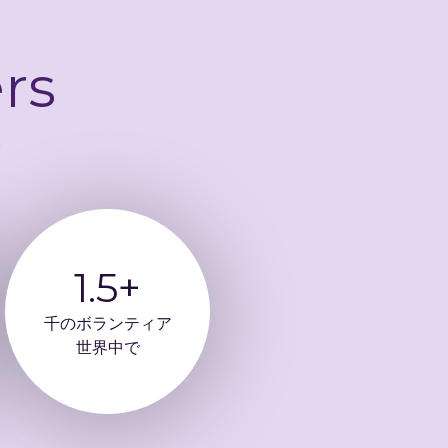
rs
。
1.5+
千のボランティア
世界中で